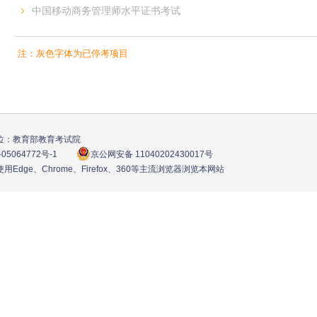
中国移动商务管理师水平证书考试
注：灰色字体为已停考项目
位：教育部教育考试院
05064772号
-1
京公网安备 11040202430017号
用Edge、Chrome、Firefox、360等主流浏览器浏览本网站